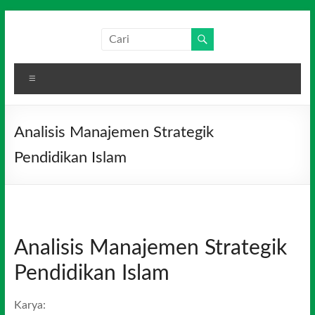
Skip
to
Salim
Dari
content
Jambi
Media
untuk
Menu
Indonesia
Indonesia
Analisis Manajemen Strategik
Pendidikan Islam
Analisis Manajemen Strategik
Pendidikan Islam
Karya: