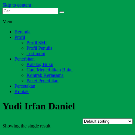
Skip to content
Dari Jambi untuk Indonesia
Salim Media Indonesia
Menu
Beranda
Profil
Profil SMI
Profil Penulis
Testimoni
Penerbitan
Katalog Buku
Cara Menerbitkan Buku
Kontrak Kerjasama
Paket Penerbitan
Percetakan
Kontak
Yudi Irfan Daniel
Showing the single result