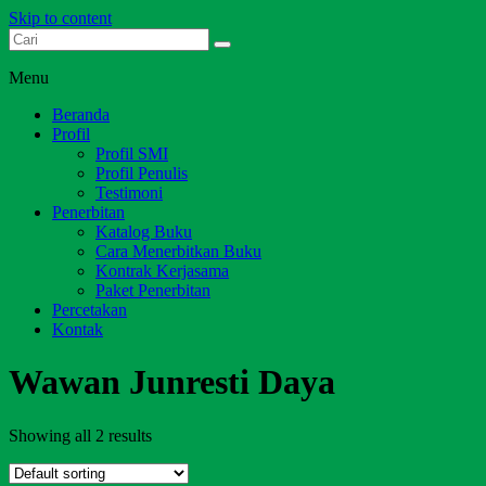
Skip to content
Dari Jambi untuk Indonesia
Salim Media Indonesia
Menu
Beranda
Profil
Profil SMI
Profil Penulis
Testimoni
Penerbitan
Katalog Buku
Cara Menerbitkan Buku
Kontrak Kerjasama
Paket Penerbitan
Percetakan
Kontak
Wawan Junresti Daya
Showing all 2 results