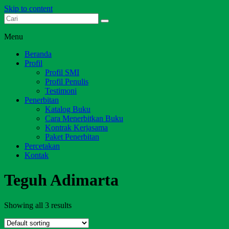
Skip to content
Dari Jambi untuk Indonesia
Salim Media Indonesia
Menu
Beranda
Profil
Profil SMI
Profil Penulis
Testimoni
Penerbitan
Katalog Buku
Cara Menerbitkan Buku
Kontrak Kerjasama
Paket Penerbitan
Percetakan
Kontak
Teguh Adimarta
Showing all 3 results