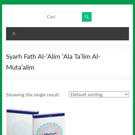
Skip
to
Salim
Dari
content
Jambi
Media
untuk
Menu
Indonesia
Indonesia
Syarh Fath Al-‘Alim ‘Ala Ta’lim Al-
Muta’alim
Showing the single result