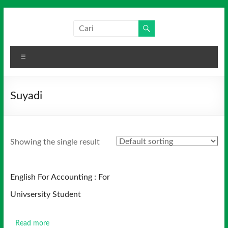
Skip
to
Salim
Dari
content
Jambi
Media
untuk
Menu
Indonesia
Indonesia
Suyadi
Showing the single result
English For Accounting : For
Univsersity Student
Read more