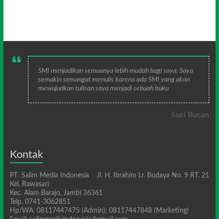
SMI menjadikan semuanya lebih mudah bagi saya. Saya
semakin semangat menulis karena ada SMI yang akan
mewujudkan tulisan saya menjadi sebuah buku
Suci Bucan
Kontak
PT Salim Media Indonesia Jl. H. Ibrahim Lr. Budaya No. 9 RT. 21
Kel. Rawasari
Kec. Alam Barajo, Jambi 36361
Telp. 0741-3062851
Hp/WA. 08117447475 (Admin); 08117447848 (Marketing)