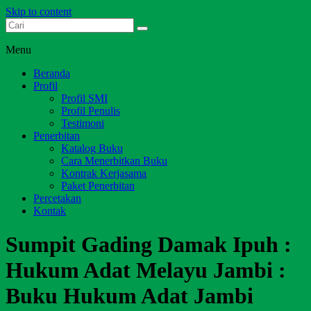
Skip to content
Dari Jambi untuk Indonesia
Salim Media Indonesia
Menu
Beranda
Profil
Profil SMI
Profil Penulis
Testimoni
Penerbitan
Katalog Buku
Cara Menerbitkan Buku
Kontrak Kerjasama
Paket Penerbitan
Percetakan
Kontak
Sumpit Gading Damak Ipuh :
Hukum Adat Melayu Jambi :
Buku Hukum Adat Jambi