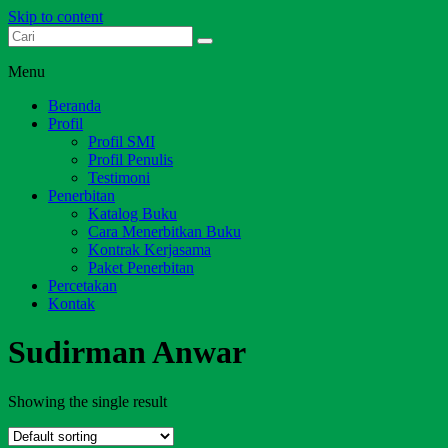
Skip to content
Dari Jambi untuk Indonesia
Salim Media Indonesia
Menu
Beranda
Profil
Profil SMI
Profil Penulis
Testimoni
Penerbitan
Katalog Buku
Cara Menerbitkan Buku
Kontrak Kerjasama
Paket Penerbitan
Percetakan
Kontak
Sudirman Anwar
Showing the single result