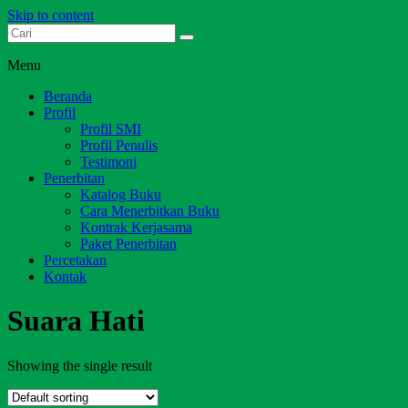
Skip to content
Dari Jambi untuk Indonesia
Salim Media Indonesia
Menu
Beranda
Profil
Profil SMI
Profil Penulis
Testimoni
Penerbitan
Katalog Buku
Cara Menerbitkan Buku
Kontrak Kerjasama
Paket Penerbitan
Percetakan
Kontak
Suara Hati
Showing the single result