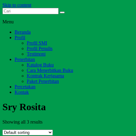
Skip to content
Dari Jambi untuk Indonesia
Salim Media Indonesia
Menu
Beranda
Profil
Profil SMI
Profil Penulis
Testimoni
Penerbitan
Katalog Buku
Cara Menerbitkan Buku
Kontrak Kerjasama
Paket Penerbitan
Percetakan
Kontak
Sry Rosita
Showing all 3 results