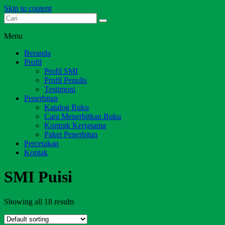
Skip to content
Dari Jambi untuk Indonesia
Salim Media Indonesia
Menu
Beranda
Profil
Profil SMI
Profil Penulis
Testimoni
Penerbitan
Katalog Buku
Cara Menerbitkan Buku
Kontrak Kerjasama
Paket Penerbitan
Percetakan
Kontak
SMI Puisi
Showing all 18 results