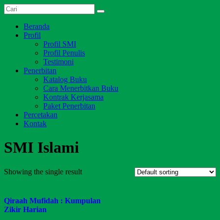
Skip
Dari
to
Salim
Jambi
content
Menu
Beranda
Media
untuk
Profil
Indonesia
Indonesia
Profil SMI
Profil Penulis
Testimoni
Penerbitan
Katalog Buku
Cara Menerbitkan Buku
Kontrak Kerjasama
Paket Penerbitan
Percetakan
Kontak
SMI Islami
Showing the single result
Qiraah Mufidah : Kumpulan
Zikir Harian