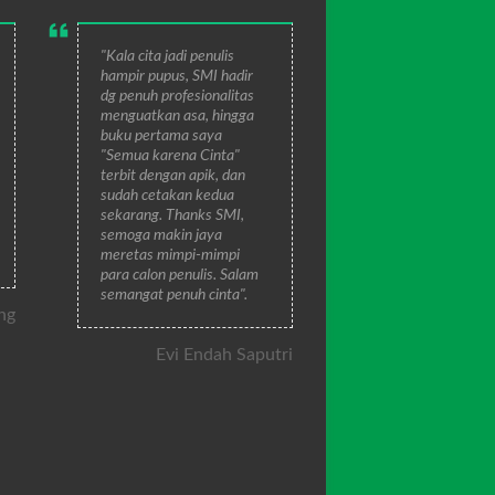
"Kala cita jadi penulis
hampir pupus, SMI hadir
dg penuh profesionalitas
menguatkan asa, hingga
buku pertama saya
"Semua karena Cinta"
terbit dengan apik, dan
sudah cetakan kedua
sekarang. Thanks SMI,
semoga makin jaya
meretas mimpi-mimpi
para calon penulis. Salam
semangat penuh cinta".
ng
Evi Endah Saputri