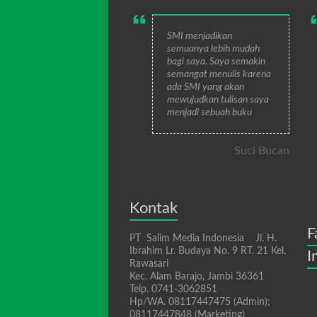
SMI menjadikan
semuanya lebih mudah
bagi saya. Saya semakin
semangat menulis karena
ada SMI yang akan
mewujudkan tulisan saya
menjadi sebuah buku
Suci Bucan
Kontak
F
PT Salim Media Indonesia Jl. H.
Ibrahim Lr. Budaya No. 9 RT. 21 Kel.
I
Rawasari
Kec. Alam Barajo, Jambi 36361
Telp. 0741-3062851
Hp/WA. 08117447475 (Admin);
08117447848 (Marketing)