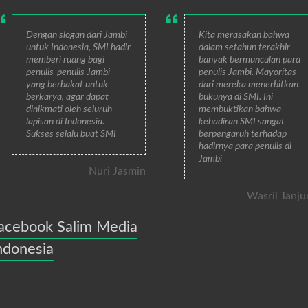
Dengan slogan dari Jambi
Kita merasakan bahwa
untuk Indonesia, SMI hadir
dalam setahun terakhir
memberi ruang bagi
banyak bermunculan para
penulis-penulis Jambi
penulis Jambi. Mayoritas
yang berbakat untuk
dari mereka menerbitkan
berkarya, agar dapat
bukunya di SMI. Ini
dinikmati oleh seluruh
membuktikan bahwa
lapisan di Indonesia.
kehadiran SMI sangat
Sukses selalu buat SMI
berpengaruh terhadap
hadirnya para penulis di
Jambi
Nuri Jasmin
Wasril Tanju
acebook Salim Media
ndonesia