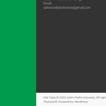
Email:
salimmediaindonesia@gmail.com
Hak Cipta © 2026
Salim Media Indonesia
. All rig
ThemeGrill. Powered by:
WordPress
.