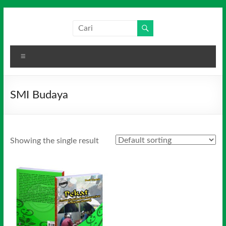
Skip
to
Salim
Dari
content
Jambi
Media
untuk
Menu
Indonesia
Indonesia
SMI Budaya
Showing the single result