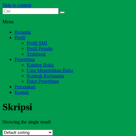
Skip to content
Dari Jambi untuk Indonesia
Salim Media Indonesia
Menu
Beranda
Profil
Profil SMI
Profil Penulis
Testimoni
Penerbitan
Katalog Buku
Cara Menerbitkan Buku
Kontrak Kerjasama
Paket Penerbitan
Percetakan
Kontak
Skripsi
Showing the single result