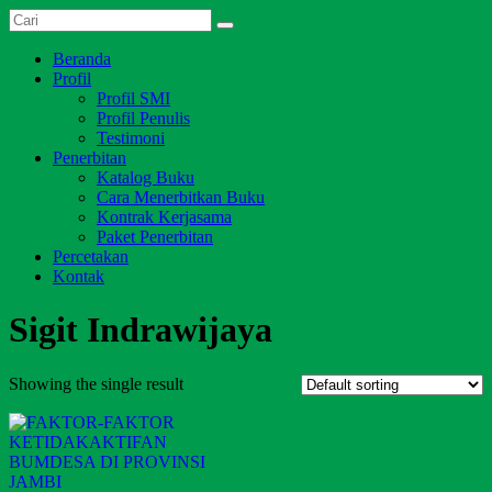
Skip
Dari
to
Salim
Jambi
content
Menu
Beranda
Media
untuk
Profil
Indonesia
Indonesia
Profil SMI
Profil Penulis
Testimoni
Penerbitan
Katalog Buku
Cara Menerbitkan Buku
Kontrak Kerjasama
Paket Penerbitan
Percetakan
Kontak
Sigit Indrawijaya
Showing the single result