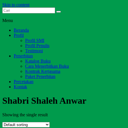
Skip to content
Dari Jambi untuk Indonesia
Salim Media Indonesia
Menu
Beranda
Profil
Profil SMI
Profil Penulis
Testimoni
Penerbitan
Katalog Buku
Cara Menerbitkan Buku
Kontrak Kerjasama
Paket Penerbitan
Percetakan
Kontak
Shabri Shaleh Anwar
Showing the single result