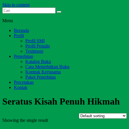
Skip to content
Dari Jambi untuk Indonesia
Salim Media Indonesia
Menu
Beranda
Profil
Profil SMI
Profil Penulis
Testimoni
Penerbitan
Katalog Buku
Cara Menerbitkan Buku
Kontrak Kerjasama
Paket Penerbitan
Percetakan
Kontak
Seratus Kisah Penuh Hikmah
Showing the single result