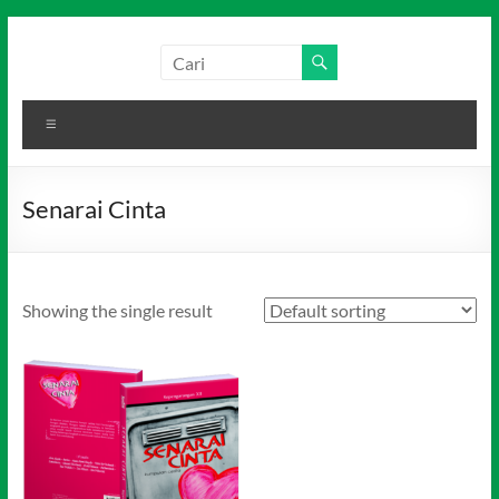
Skip
to
Salim
Dari
content
Jambi
Media
untuk
Menu
Indonesia
Indonesia
Senarai Cinta
Showing the single result