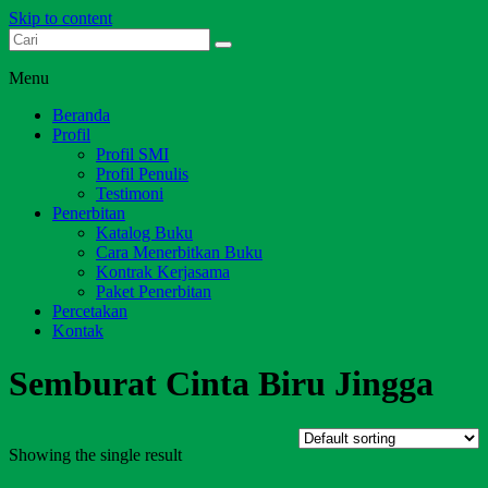
Skip to content
Dari Jambi untuk Indonesia
Salim Media Indonesia
Menu
Beranda
Profil
Profil SMI
Profil Penulis
Testimoni
Penerbitan
Katalog Buku
Cara Menerbitkan Buku
Kontrak Kerjasama
Paket Penerbitan
Percetakan
Kontak
Semburat Cinta Biru Jingga
Showing the single result