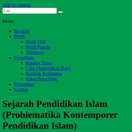
Skip to content
Dari Jambi untuk Indonesia
Salim Media Indonesia
Menu
Beranda
Profil
Profil SMI
Profil Penulis
Testimoni
Penerbitan
Katalog Buku
Cara Menerbitkan Buku
Kontrak Kerjasama
Paket Penerbitan
Percetakan
Kontak
Sejarah Pendidikan Islam
(Problematika Kontemporer
Pendidikan Islam)