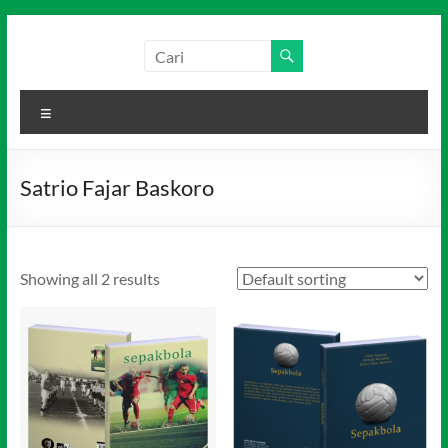
Skip
to
Salim
Dari
content
Jambi
Media
untuk
Menu
Indonesia
Indonesia
Satrio Fajar Baskoro
Showing all 2 results