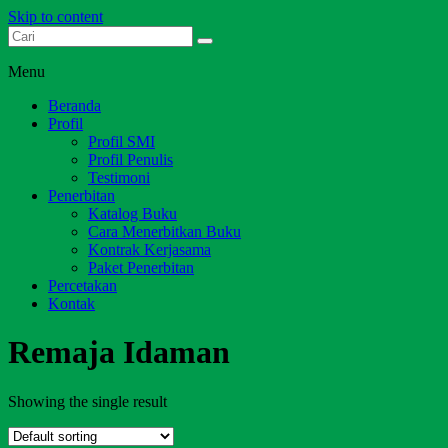
Skip to content
Dari Jambi untuk Indonesia
Salim Media Indonesia
Menu
Beranda
Profil
Profil SMI
Profil Penulis
Testimoni
Penerbitan
Katalog Buku
Cara Menerbitkan Buku
Kontrak Kerjasama
Paket Penerbitan
Percetakan
Kontak
Remaja Idaman
Showing the single result