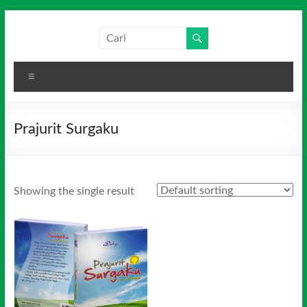
Skip
to
Salim
Dari
content
Jambi
Media
untuk
Menu
Indonesia
Indonesia
Prajurit Surgaku
Showing the single result