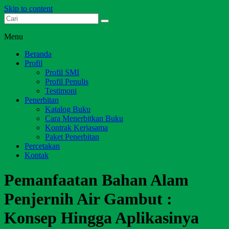
Skip to content
Dari Jambi untuk Indonesia
Salim Media Indonesia
Menu
Beranda
Profil
Profil SMI
Profil Penulis
Testimoni
Penerbitan
Katalog Buku
Cara Menerbitkan Buku
Kontrak Kerjasama
Paket Penerbitan
Percetakan
Kontak
Pemanfaatan Bahan Alam
Penjernih Air Gambut :
Konsep Hingga Aplikasinya