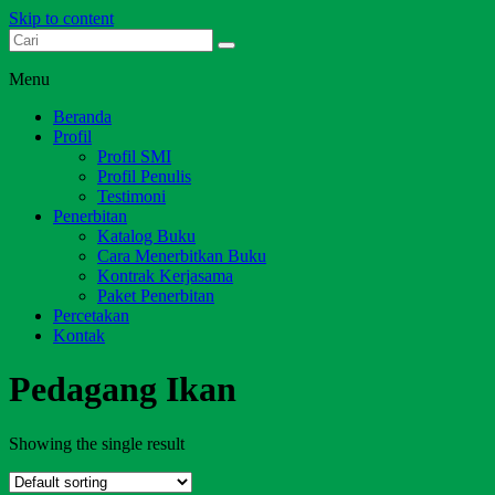
Skip to content
Dari Jambi untuk Indonesia
Salim Media Indonesia
Menu
Beranda
Profil
Profil SMI
Profil Penulis
Testimoni
Penerbitan
Katalog Buku
Cara Menerbitkan Buku
Kontrak Kerjasama
Paket Penerbitan
Percetakan
Kontak
Pedagang Ikan
Showing the single result