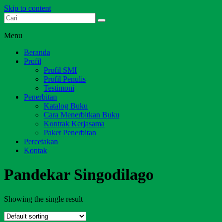
Skip to content
Dari Jambi untuk Indonesia
Salim Media Indonesia
Menu
Beranda
Profil
Profil SMI
Profil Penulis
Testimoni
Penerbitan
Katalog Buku
Cara Menerbitkan Buku
Kontrak Kerjasama
Paket Penerbitan
Percetakan
Kontak
Pandekar Singodilago
Showing the single result