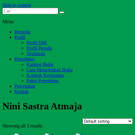
Skip to content
Dari Jambi untuk Indonesia
Salim Media Indonesia
Menu
Beranda
Profil
Profil SMI
Profil Penulis
Testimoni
Penerbitan
Katalog Buku
Cara Menerbitkan Buku
Kontrak Kerjasama
Paket Penerbitan
Percetakan
Kontak
Nini Sastra Atmaja
Showing all 3 results