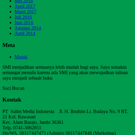
Mei 2018
April 2017
Maret 2017
Juli 2016
Juni 2016
Agustus 2014
April 2014
Meta
Masuk
SMI menjadikan semuanya lebih mudah bagi saya. Saya semakin
semangat menulis karena ada SMI yang akan mewujudkan tulisan
saya menjadi sebuah buku
Suci Bucan
Kontak
PT Salim Media Indonesia Jl. H. Ibrahim Lr. Budaya No. 9 RT.
21 Kel. Rawasari
Kec. Alam Barajo, Jambi 36361
Telp. 0741-3062851
Hp/WA. 08117447475 (Admin); 08117447848 (Marketing)