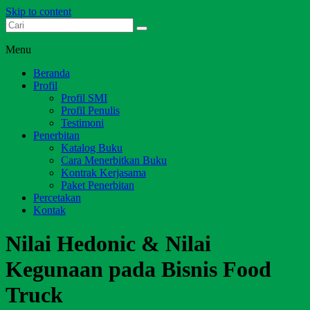
Skip to content
Dari Jambi untuk Indonesia
Salim Media Indonesia
Menu
Beranda
Profil
Profil SMI
Profil Penulis
Testimoni
Penerbitan
Katalog Buku
Cara Menerbitkan Buku
Kontrak Kerjasama
Paket Penerbitan
Percetakan
Kontak
Nilai Hedonic & Nilai
Kegunaan pada Bisnis Food
Truck