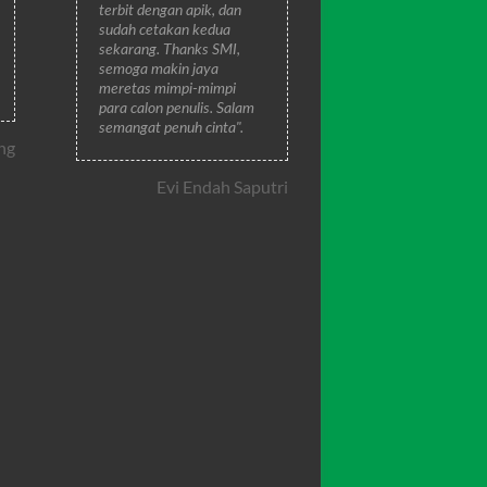
terbit dengan apik, dan
sudah cetakan kedua
sekarang. Thanks SMI,
semoga makin jaya
meretas mimpi-mimpi
para calon penulis. Salam
semangat penuh cinta".
ng
Evi Endah Saputri