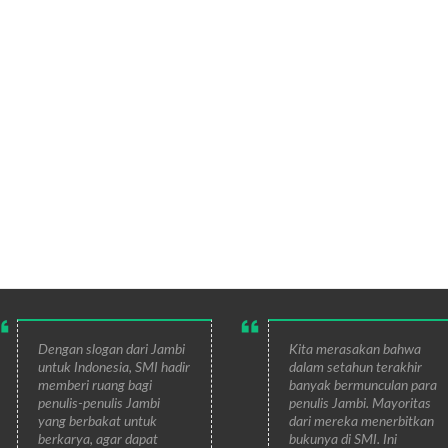
Dengan slogan dari Jambi
Kita merasakan bahwa
untuk Indonesia, SMI hadir
dalam setahun terakhir
memberi ruang bagi
banyak bermunculan para
penulis-penulis Jambi
penulis Jambi. Mayoritas
yang berbakat untuk
dari mereka menerbitkan
berkarya, agar dapat
bukunya di SMI. Ini