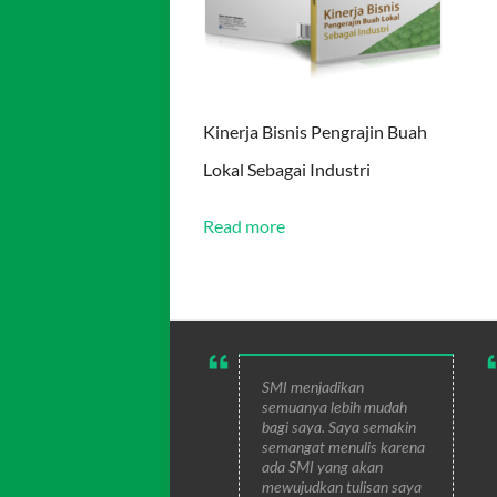
Kinerja Bisnis Pengrajin Buah
Lokal Sebagai Industri
Read more
SMI menjadikan
semuanya lebih mudah
bagi saya. Saya semakin
semangat menulis karena
ada SMI yang akan
mewujudkan tulisan saya