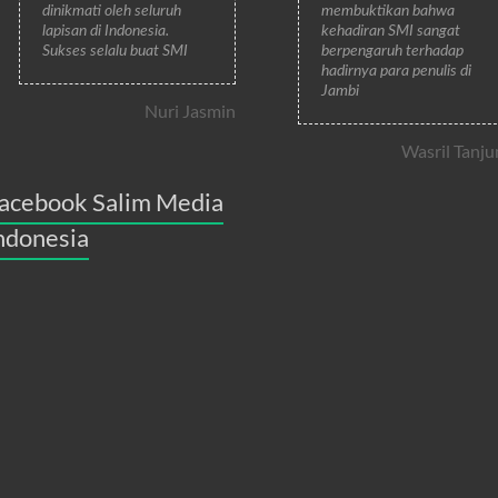
dinikmati oleh seluruh
membuktikan bahwa
lapisan di Indonesia.
kehadiran SMI sangat
Sukses selalu buat SMI
berpengaruh terhadap
hadirnya para penulis di
Jambi
Nuri Jasmin
Wasril Tanju
acebook Salim Media
ndonesia