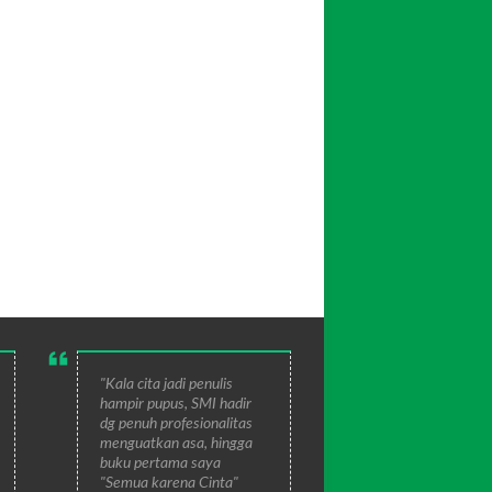
"Kala cita jadi penulis
hampir pupus, SMI hadir
dg penuh profesionalitas
menguatkan asa, hingga
buku pertama saya
"Semua karena Cinta"