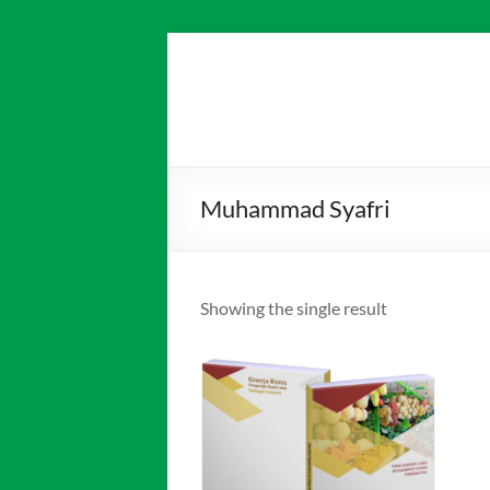
Skip
to
Salim
Dari
content
Jambi
Media
untuk
Indonesia
Indonesia
Muhammad Syafri
Showing the single result