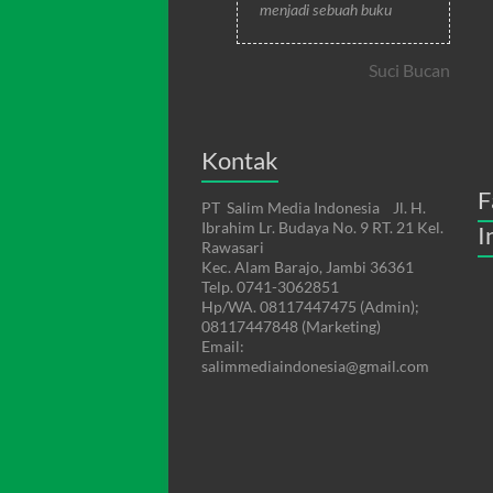
menjadi sebuah buku
Suci Bucan
Kontak
F
PT Salim Media Indonesia Jl. H.
Ibrahim Lr. Budaya No. 9 RT. 21 Kel.
I
Rawasari
Kec. Alam Barajo, Jambi 36361
Telp. 0741-3062851
Hp/WA. 08117447475 (Admin);
08117447848 (Marketing)
Email:
salimmediaindonesia@gmail.com