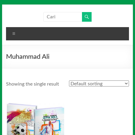
Skip
to
Salim
Dari
content
Jambi
Media
untuk
Menu
Indonesia
Indonesia
Muhammad Ali
Showing the single result