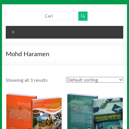
Skip
to
Salim
Dari
content
Jambi
Media
untuk
Menu
Indonesia
Indonesia
Mohd Haramen
Showing all 3 results