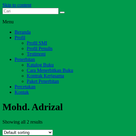
Skip to content
Dari Jambi untuk Indonesia
Salim Media Indonesia
Menu
Beranda
Profil
Profil SMI
Profil Penulis
Testimoni
Penerbitan
Katalog Buku
Cara Menerbitkan Buku
Kontrak Kerjasama
Paket Penerbitan
Percetakan
Kontak
Mohd. Adrizal
Showing all 2 results