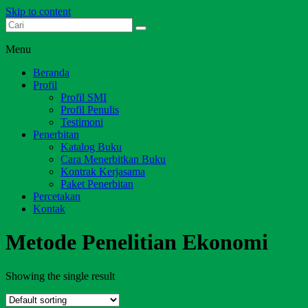
Skip to content
Dari Jambi untuk Indonesia
Salim Media Indonesia
Menu
Beranda
Profil
Profil SMI
Profil Penulis
Testimoni
Penerbitan
Katalog Buku
Cara Menerbitkan Buku
Kontrak Kerjasama
Paket Penerbitan
Percetakan
Kontak
Metode Penelitian Ekonomi
Showing the single result