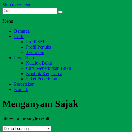
Skip to content
Dari Jambi untuk Indonesia
Salim Media Indonesia
Menu
Beranda
Profil
Profil SMI
Profil Penulis
Testimoni
Penerbitan
Katalog Buku
Cara Menerbitkan Buku
Kontrak Kerjasama
Paket Penerbitan
Percetakan
Kontak
Menganyam Sajak
Showing the single result