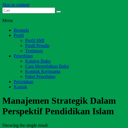
Skip to content
Dari Jambi untuk Indonesia
Salim Media Indonesia
Menu
Beranda
Profil
Profil SMI
Profil Penulis
Testimoni
Penerbitan
Katalog Buku
Cara Menerbitkan Buku
Kontrak Kerjasama
Paket Penerbitan
Percetakan
Kontak
Manajemen Strategik Dalam
Perspektif Pendidikan Islam
Showing the single result