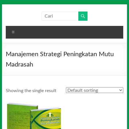
Skip
to
Salim
Dari
content
Jambi
Media
untuk
Menu
Indonesia
Indonesia
Manajemen Strategi Peningkatan Mutu
Madrasah
Showing the single result