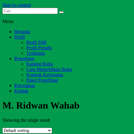
Skip to content
Dari Jambi untuk Indonesia
Salim Media Indonesia
Menu
Beranda
Profil
Profil SMI
Profil Penulis
Testimoni
Penerbitan
Katalog Buku
Cara Menerbitkan Buku
Kontrak Kerjasama
Paket Penerbitan
Percetakan
Kontak
M. Ridwan Wahab
Showing the single result