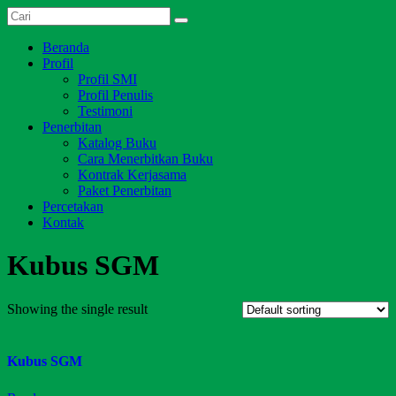
Skip
Dari
to
Salim
Jambi
content
Menu
Beranda
Media
untuk
Profil
Indonesia
Indonesia
Profil SMI
Profil Penulis
Testimoni
Penerbitan
Katalog Buku
Cara Menerbitkan Buku
Kontrak Kerjasama
Paket Penerbitan
Percetakan
Kontak
Kubus SGM
Showing the single result
Kubus SGM