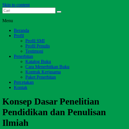
Skip to content
Dari Jambi untuk Indonesia
Salim Media Indonesia
Menu
Beranda
Profil
Profil SMI
Profil Penulis
Testimoni
Penerbitan
Katalog Buku
Cara Menerbitkan Buku
Kontrak Kerjasama
Paket Penerbitan
Percetakan
Kontak
Konsep Dasar Penelitian
Pendidikan dan Penulisan
Ilmiah