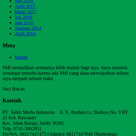
Mei 2018
April 2017
Maret 2017
Juli 2016
Juni 2016
Agustus 2014
April 2014
Meta
Masuk
SMI menjadikan semuanya lebih mudah bagi saya. Saya semakin
semangat menulis karena ada SMI yang akan mewujudkan tulisan
saya menjadi sebuah buku
Suci Bucan
Kontak
PT Salim Media Indonesia Jl. H. Ibrahim Lr. Budaya No. 9 RT.
21 Kel. Rawasari
Kec. Alam Barajo, Jambi 36361
Telp. 0741-3062851
Hp/WA. 08117447475 (Admin); 08117447848 (Marketing)