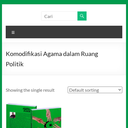
Skip
to
Salim
Dari
content
Jambi
Media
untuk
Menu
Indonesia
Indonesia
Komodifikasi Agama dalam Ruang
Politik
Showing the single result