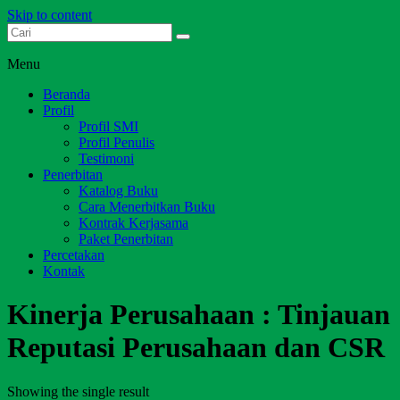
Skip to content
Dari Jambi untuk Indonesia
Salim Media Indonesia
Menu
Beranda
Profil
Profil SMI
Profil Penulis
Testimoni
Penerbitan
Katalog Buku
Cara Menerbitkan Buku
Kontrak Kerjasama
Paket Penerbitan
Percetakan
Kontak
Kinerja Perusahaan : Tinjauan
Reputasi Perusahaan dan CSR
Showing the single result