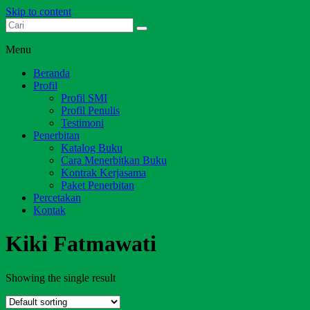
Skip to content
Dari Jambi untuk Indonesia
Salim Media Indonesia
Menu
Beranda
Profil
Profil SMI
Profil Penulis
Testimoni
Penerbitan
Katalog Buku
Cara Menerbitkan Buku
Kontrak Kerjasama
Paket Penerbitan
Percetakan
Kontak
Kiki Fatmawati
Showing the single result