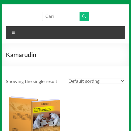
Skip
to
Salim
Dari
content
Jambi
Media
untuk
Menu
Indonesia
Indonesia
Kamarudin
Showing the single result