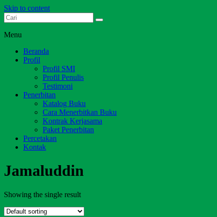
Skip to content
Dari Jambi untuk Indonesia
Salim Media Indonesia
Menu
Beranda
Profil
Profil SMI
Profil Penulis
Testimoni
Penerbitan
Katalog Buku
Cara Menerbitkan Buku
Kontrak Kerjasama
Paket Penerbitan
Percetakan
Kontak
Jamaluddin
Showing the single result