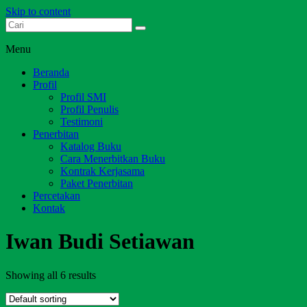
Skip to content
Dari Jambi untuk Indonesia
Salim Media Indonesia
Menu
Beranda
Profil
Profil SMI
Profil Penulis
Testimoni
Penerbitan
Katalog Buku
Cara Menerbitkan Buku
Kontrak Kerjasama
Paket Penerbitan
Percetakan
Kontak
Iwan Budi Setiawan
Showing all 6 results