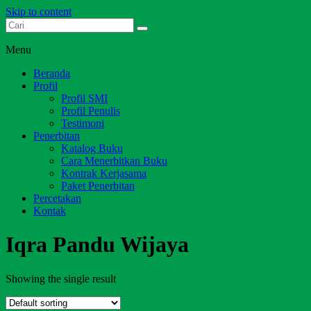
Skip to content
Dari Jambi untuk Indonesia
Salim Media Indonesia
Menu
Beranda
Profil
Profil SMI
Profil Penulis
Testimoni
Penerbitan
Katalog Buku
Cara Menerbitkan Buku
Kontrak Kerjasama
Paket Penerbitan
Percetakan
Kontak
Iqra Pandu Wijaya
Showing the single result