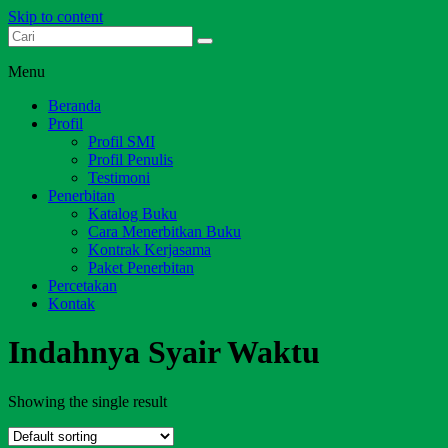
Skip to content
Dari Jambi untuk Indonesia
Salim Media Indonesia
Menu
Beranda
Profil
Profil SMI
Profil Penulis
Testimoni
Penerbitan
Katalog Buku
Cara Menerbitkan Buku
Kontrak Kerjasama
Paket Penerbitan
Percetakan
Kontak
Indahnya Syair Waktu
Showing the single result