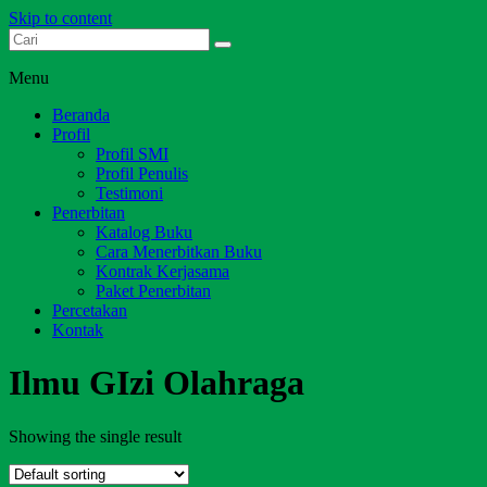
Skip to content
Dari Jambi untuk Indonesia
Salim Media Indonesia
Menu
Beranda
Profil
Profil SMI
Profil Penulis
Testimoni
Penerbitan
Katalog Buku
Cara Menerbitkan Buku
Kontrak Kerjasama
Paket Penerbitan
Percetakan
Kontak
Ilmu GIzi Olahraga
Showing the single result