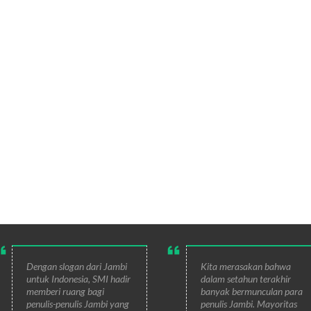
Dengan slogan dari Jambi
Kita merasakan bahwa
untuk Indonesia, SMI hadir
dalam setahun terakhir
memberi ruang bagi
banyak bermunculan para
penulis-penulis Jambi yang
penulis Jambi. Mayoritas