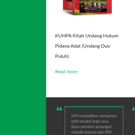
KUHPA Kitab Undang Hukum
Pidana Adat (Undang Duo
Puluh)
Read more
SMI menjadikan semuanya
lebih mudah bagi saya.
Saya semakin semangat
menulis karena ada SMI