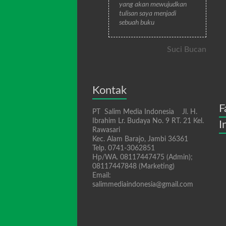
yang akan mewujudkan
tulisan saya menjadi
sebuah buku
Suci Bucan
Kontak
F
PT Salim Media Indonesia Jl. H.
Ibrahim Lr. Budaya No. 9 RT. 21 Kel.
I
Rawasari
Kec. Alam Barajo, Jambi 36361
Telp. 0741-3062851
Hp/WA. 08117447475 (Admin);
08117447848 (Marketing)
Email:
salimmediaindonesia@gmail.com