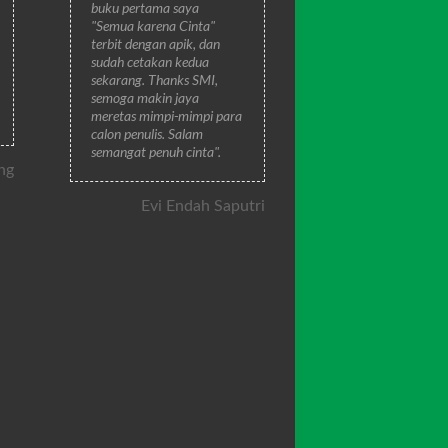
buku pertama saya
"Semua karena Cinta"
terbit dengan apik, dan
sudah cetakan kedua
sekarang. Thanks SMI,
semoga makin jaya
meretas mimpi-mimpi para
calon penulis. Salam
semangat penuh cinta".
ng
Evi Endah Saputri