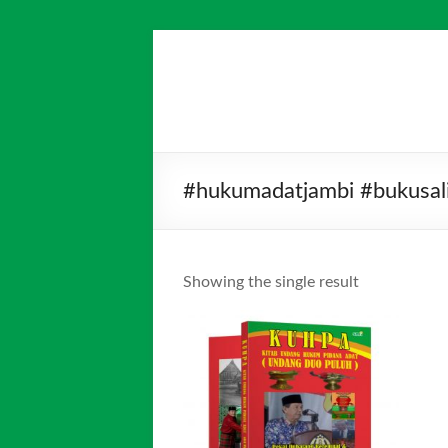
Skip
to
Salim
Dari
content
Jambi
Media
untuk
Indonesia
Indonesia
#hukumadatjambi #bukus
Showing the single result