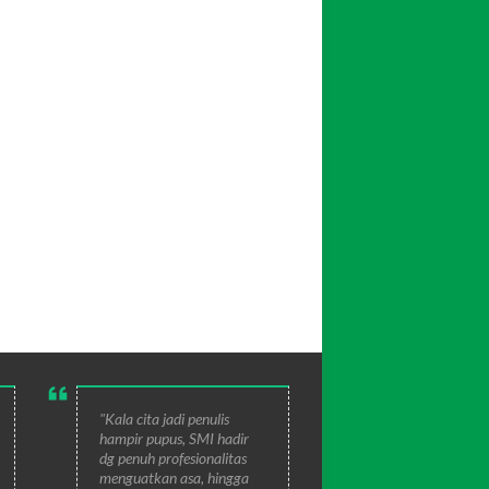
"Kala cita jadi penulis
hampir pupus, SMI hadir
dg penuh profesionalitas
menguatkan asa, hingga