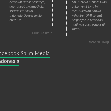
berbakat untuk berkarya,
dari mereka menerbitkan
agar dapat dinikmati oleh
bukunya di SMI. Ini
seluruh lapisan di
membuktikan bahwa
Indonesia. Sukses selalu
kehadiran SMI sangat
buat SMI
berpengaruh terhadap
hadirnya para penulis di
Jambi
Nuri Jasmin
Wasril Tanju
acebook Salim Media
ndonesia